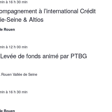
min
à
16 h 30 min
mpagnement à l’international Crédit
e-Seine & Altios
lle Rouen
min
à
12 h 00 min
tif Levée de fonds animé par PTBG
A Rouen Vallée de Seine
min
à
16 h 30 min
lle Rouen