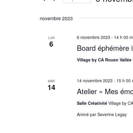
h
r
S
e
m
é
novembre 2023
r
o
l
t
e
c
-
c
6 novembre 2023 - 14 h 00 m
LUN
6
h
c
t
Board éphémère in
l
i
e
é
o
Village by CA Rouen Vallée
e
.
n
R
n
t
e
e
14 novembre 2023 - 15 h 00 
MAR
n
14
c
z
Atelier « Mes émo
h
u
a
e
n
Salle Créativité
Village by C
v
r
e
c
Animé par Severine Legay
d
i
h
a
g
e
t