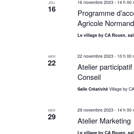
16 novembre 2023 - 14 h 00 
r
JEU
e
a
16
É
.
Programme d’acco
t
v
Agricole Normandi
è
i
n
Le village by CA Rouen, sa
o
e
m
n
e
22 novembre 2023 - 10 h 00 
MER
d
n
22
Atelier participa
t
e
s
Conseil
v
p
a
Salle Créativité
Village by C
u
r
e
m
29 novembre 2023 - 14 h 00 
o
MER
s
29
t
Atelier Marketing
É
-
c
Le village by CA Rouen, sa