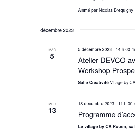
v
l
Animé par Nicolas Brequigny
è
é
.
n
décembre 2023
e
m
5 décembre 2023 - 14 h 00 m
MAR
5
e
Atelier DEVCO a
n
Workshop Prospe
t
Salle Créativité
Village by C
s
13 décembre 2023 - 11 h 00 
MER
13
Programme d’acco
Le village by CA Rouen, sa