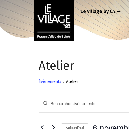
Le Village by CA
Atelier
Évènements
Atelier
R
S
e
a
i
c
s
6 novemb
Aujourd’hui
i