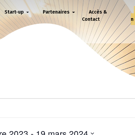
Start-up
Partenaires
Accès &
Contact
n
re 2023
 - 
19 mars 2024