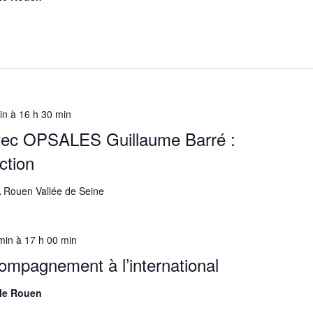
in
à
16 h 30 min
vec OPSALES Guillaume Barré :
ction
A Rouen Vallée de Seine
min
à
17 h 00 min
mpagnement à l’international
lle Rouen