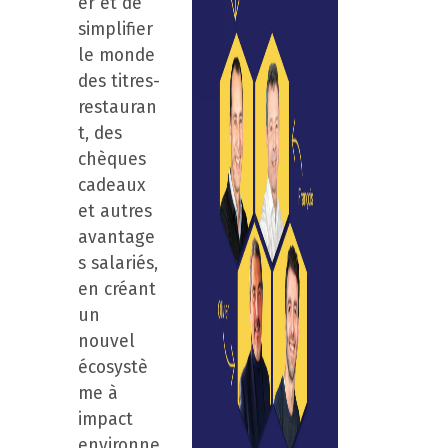
er et de
simplifier
le monde
des titres-
restauran
t, des
chèques
cadeaux
et autres
avantage
s salariés,
en créant
un
nouvel
écosystè
me à
impact
environne