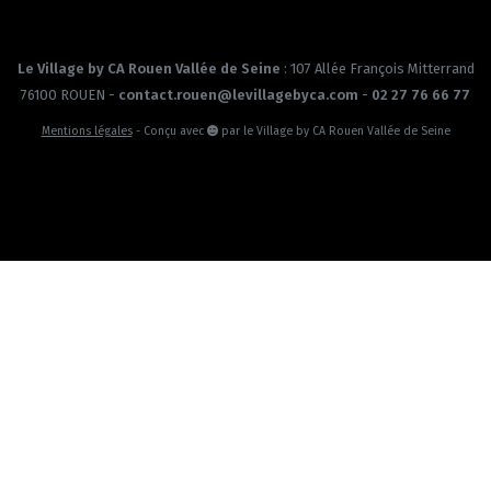
Le Village by CA Rouen Vallée de Seine
: 107 Allée François Mitterrand
76100 ROUEN -
contact.rouen@levillagebyca.com
-
02 27 76 66 77
Mentions légales
- Conçu avec
par le Village by CA Rouen Vallée de Seine