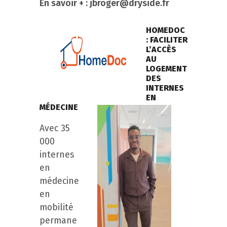
En savoir + :
jbroger@dryside.fr
HOMEDOC
: FACILITER
L’ACCÈS
AU
LOGEMENT
DES
INTERNES
EN
MÉDECINE
Avec 35
000
internes
en
médecine
en
mobilité
permane