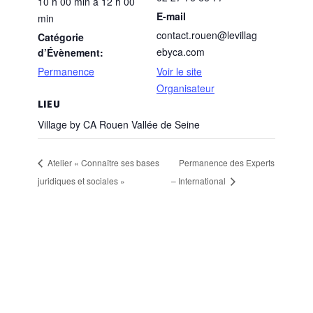
10 h 00 min à 12 h 00
E-mail
min
contact.rouen@levillag
Catégorie
ebyca.com
d’Évènement:
Permanence
Voir le site
Organisateur
LIEU
Village by CA Rouen Vallée de Seine
Atelier « Connaître ses bases
Permanence des Experts
juridiques et sociales »
– International