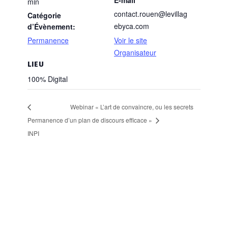
E-mail
min
contact.rouen@levillag
Catégorie
ebyca.com
d’Évènement:
Permanence
Voir le site
Organisateur
LIEU
100% Digital
Webinar « L’art de convaincre, ou les secrets
Permanence
d’un plan de discours efficace »
INPI