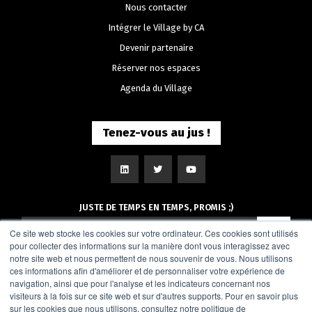
Nous contacter
Intégrer le Village by CA
Devenir partenaire
Réserver nos espaces
Agenda du Village
Tenez-vous au jus !
JUSTE DE TEMPS EN TEMPS, PROMIS ;)
Ce site web stocke les cookies sur votre ordinateur. Ces cookies sont utilisés
pour collecter des informations sur la manière dont vous interagissez avec
notre site web et nous permettent de nous souvenir de vous. Nous utilisons
ces informations afin d'améliorer et de personnaliser votre expérience de
navigation, ainsi que pour l'analyse et les indicateurs concernant nos
visiteurs à la fois sur ce site web et sur d'autres supports. Pour en savoir plus
sur les cookies que nous utilisons, consultez notre politique de
Le Village by CA Rouen Vallée de Seine
: 107 Allée François Mitterrand