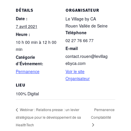
DÉTAILS
ORGANISATEUR
Date :
Le Village by CA
Rouen Vallée de Seine
7 avril 2021
Téléphone
Heure :
02 27 76 66 77
10 h 00 min à 12 h 00
E-mail
min
contact.rouen@levillag
Catégorie
ebyca.com
d’Évènement:
Permanence
Voir le site
Organisateur
LIEU
100% Digital
Webinar : Relations presse : un levier
Permanence
stratégique pour le développement de sa
Comptabilité
HealthTech