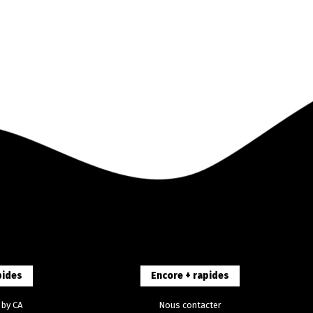
pides
Encore + rapides
 by CA
Nous contacter