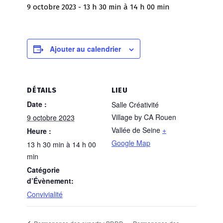
9 octobre 2023 - 13 h 30 min
à
14 h 00 min
Ajouter au calendrier
DÉTAILS
LIEU
Date :
Salle Créativité
Village by CA Rouen
9 octobre 2023
Vallée de Seine
+
Heure :
Google Map
13 h 30 min à 14 h 00
min
Catégorie
d’Évènement:
Convivialité