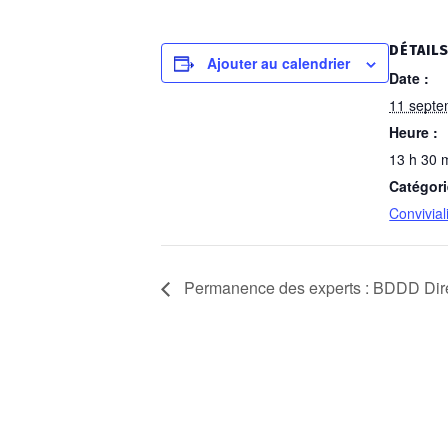
DÉTAIL
Ajouter au calendrier
Date :
11 septe
Heure :
13 h 30 
Catégor
Convivial
Permanence des experts : BDDD Dir