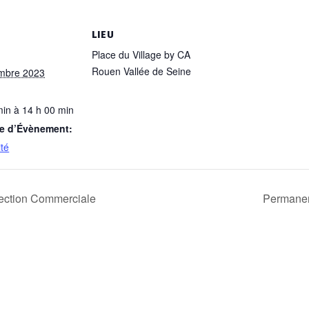
S
LIEU
Place du Village by CA
Rouen Vallée de Seine
mbre 2023
min à 14 h 00 min
ie d’Évènement:
ité
ection Commerciale
Permanen