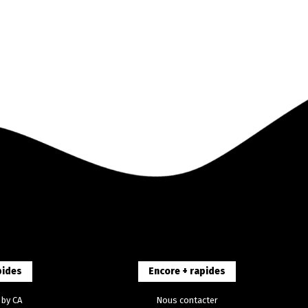
pides
Encore + rapides
 by CA
Nous contacter