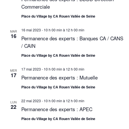
Commerciale
e
d
n
a
s
Place du Village by CA Rouen Vallée de Seine
a
t
É
e
v
v
16 mai 2023 - 10 h 00 min
à
12 h 00 min
MAR
.
16
Permanence des experts : Banques CA / CANS
i
è
/ CAIN
n
g
e
Place du Village by CA Rouen Vallée de Seine
a
m
t
17 mai 2023 - 10 h 00 min
à
12 h 00 min
e
MER
17
Permanence des experts : Mutuelle
n
i
t
Place du Village by CA Rouen Vallée de Seine
o
n
22 mai 2023 - 10 h 00 min
à
12 h 00 min
LUN
22
Permanence des experts : APEC
d
Place du Village by CA Rouen Vallée de Seine
e