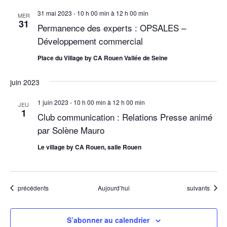
t
31 mai 2023 - 10 h 00 min
à
12 h 00 min
s
MER
31
Permanence des experts : OPSALES –
Développement commercial
Place du Village by CA Rouen Vallée de Seine
juin 2023
1 juin 2023 - 10 h 00 min
à
12 h 00 min
JEU
1
Club communication : Relations Presse animé
par Solène Mauro
Le village by CA Rouen, salle Rouen
Évènements
Évènements
précédents
Aujourd’hui
suivants
S’abonner au calendrier