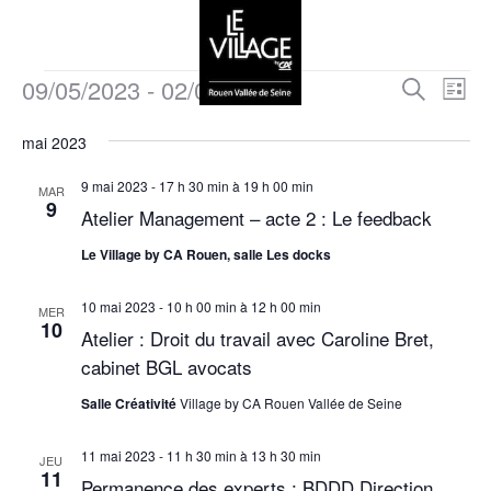
09/05/2023
 - 
02/06/2023
R
N
R
L
e
a
i
S
e
c
s
mai 2023
v
é
h
t
c
e
l
i
e
9 mai 2023 - 17 h 30 min
à
19 h 00 min
r
MAR
e
h
9
g
c
Atelier Management – acte 2 : Le feedback
c
h
a
e
t
e
Le Village by CA Rouen, salle Les docks
t
i
r
i
o
10 mai 2023 - 10 h 00 min
à
12 h 00 min
MER
c
10
o
n
Atelier : Droit du travail avec Caroline Bret,
n
h
n
cabinet BGL avocats
e
d
e
Salle Créativité
Village by CA Rouen Vallée de Seine
z
e
u
e
v
11 mai 2023 - 11 h 30 min
à
13 h 30 min
n
JEU
11
t
u
Permanence des experts : BDDD Direction
e