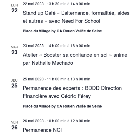
v
22 mai 2023 - 13 h 30 min
à
14 h 00 min
LUN
22
Stand up Café « L’alternance, formalités, aides
u
et autres » avec Need For School
e
Place du Village by CA Rouen Vallée de Seine
s
23 mai 2023 - 14 h 00 min
à
16 h 00 min
É
MAR
23
Atelier « Booster sa confiance en soi » animé
v
par Nathalie Machado
è
25 mai 2023 - 11 h 00 min
à
13 h 00 min
n
JEU
25
Permanence des experts : BDDD Direction
e
Financière avec Cédric Férey
m
Place du Village by CA Rouen Vallée de Seine
e
26 mai 2023 - 10 h 00 min
à
12 h 00 min
VEN
n
26
Permanence NCI