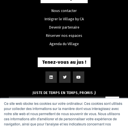
Nous contacter
Intégrer le Village by CA
Devenir partenaire
Réserver nos espaces
Agenda du Village
Tenez-vous au jus !
JUSTE DE TEMPS EN TEMPS, PROMIS ;)
Ce site web stocke les cookies sur votre ordinateur. Ces cookies sont utilisés
pour collecter des informations sur la manière dont vous interagissez avec
notre site web et nous permettent de nous souvenir de vous. Nous utilisons
ces informations afin d'améliorer et de personnaliser votre expérience de
navigation, ainsi que pour l'analyse et les indicateurs concernant nos