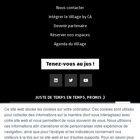
Nous contacter
Intégrer le Village by CA
Devenir partenaire
Réserver nos espaces
Agenda du Village
Tenez-vous au jus !
JUSTE DE TEMPS EN TEMPS, PROMIS ;)
Ce site web stocke les cookies sur votre ordinateur. Ces cookies sont utilisés
pour collecter des informations sur la manière dont vous interagissez avec
notre site web et nous permettent de nous souvenir de vous. Nous utilisons
ces informations afin d'améliorer et de personnaliser votre expérience de
navigation, ainsi que pour l'analyse et les indicateurs concernant nos
visiteurs à la fois sur ce site web et sur d'autres supports. Pour en savoir plus