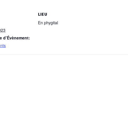
S
LIEU
En phygital
023
ie d’Évènement:
nts