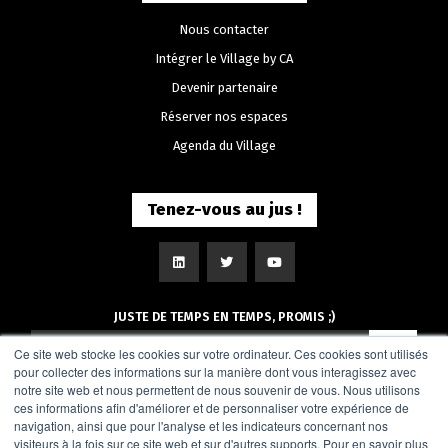
Nous contacter
Intégrer le Village by CA
Devenir partenaire
Réserver nos espaces
Agenda du Village
Tenez-vous au jus !
JUSTE DE TEMPS EN TEMPS, PROMIS ;)
Ce site web stocke les cookies sur votre ordinateur. Ces cookies sont utilisés
pour collecter des informations sur la manière dont vous interagissez avec
notre site web et nous permettent de nous souvenir de vous. Nous utilisons
ces informations afin d'améliorer et de personnaliser votre expérience de
navigation, ainsi que pour l'analyse et les indicateurs concernant nos
visiteurs à la fois sur ce site web et sur d'autres supports. Pour en savoir plus