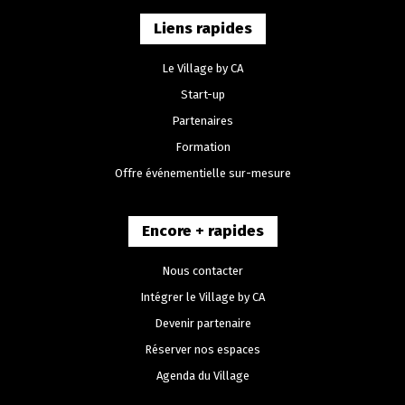
m
t
o
Liens rapides
e
n
n
Le Village by CA
d
Start-up
t
e
Partenaires
s
Formation
v
Offre événementielle sur-mesure
u
e
Encore + rapides
s
Nous contacter
É
Intégrer le Village by CA
v
Devenir partenaire
è
Réserver nos espaces
Agenda du Village
n