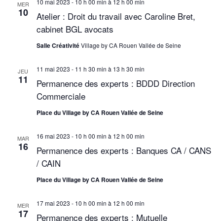
10 mai 2023 - 10 h 00 min
à
12 h 00 min
v
MER
10
Atelier : Droit du travail avec Caroline Bret,
u
cabinet BGL avocats
e
Salle Créativité
Village by CA Rouen Vallée de Seine
s
11 mai 2023 - 11 h 30 min
à
13 h 30 min
JEU
É
11
Permanence des experts : BDDD Direction
v
Commerciale
è
Place du Village by CA Rouen Vallée de Seine
n
16 mai 2023 - 10 h 00 min
à
12 h 00 min
MAR
16
e
Permanence des experts : Banques CA / CANS
/ CAIN
m
Place du Village by CA Rouen Vallée de Seine
e
n
17 mai 2023 - 10 h 00 min
à
12 h 00 min
MER
17
Permanence des experts : Mutuelle