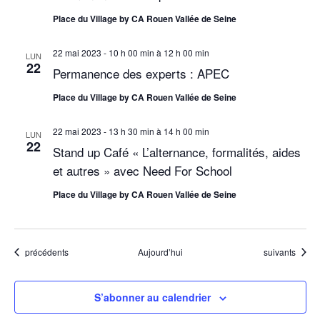
t
Place du Village by CA Rouen Vallée de Seine
s
22 mai 2023 - 10 h 00 min
à
12 h 00 min
LUN
22
Permanence des experts : APEC
Place du Village by CA Rouen Vallée de Seine
22 mai 2023 - 13 h 30 min
à
14 h 00 min
LUN
22
Stand up Café « L’alternance, formalités, aides
et autres » avec Need For School
Place du Village by CA Rouen Vallée de Seine
Évènements
Évènements
précédents
Aujourd’hui
suivants
S’abonner au calendrier