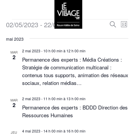
02/05/2023
 - 
22/05/2023
R
N
R
L
e
a
i
S
e
c
s
mai 2023
v
é
h
t
c
e
l
i
e
2 mai 2023 - 10 h 00 min
à
12 h 00 min
r
MAR
e
h
2
g
c
Permanence des experts : Média Créations :
c
h
a
e
Stratégie de communication multicanal :
t
e
t
contenus tous supports, animation des réseaux
i
r
i
sociaux, relation médias…
o
c
o
n
n
h
n
2 mai 2023 - 11 h 00 min
à
13 h 00 min
MAR
2
e
Permanence des experts : BDDD Direction des
d
e
z
Ressources Humaines
e
u
e
v
n
t
4 mai 2023 - 14 h 00 min
à
16 h 00 min
u
JEU
e