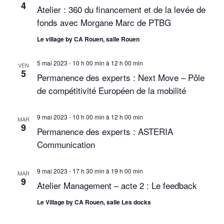
4
Atelier : 360 du financement et de la levée de
e
d
n
fonds avec Morgane Marc de PTBG
a
s
a
t
É
Le village by CA Rouen, salle Rouen
e
v
v
.
5 mai 2023 - 10 h 00 min
à
12 h 00 min
VEN
i
è
5
Permanence des experts : Next Move – Pôle
n
g
de compétitivité Européen de la mobilité
e
a
m
9 mai 2023 - 10 h 00 min
à
12 h 00 min
MAR
t
e
9
Permanence des experts : ASTERIA
n
i
Communication
t
o
9 mai 2023 - 17 h 30 min
à
19 h 00 min
MAR
n
9
Atelier Management – acte 2 : Le feedback
d
Le Village by CA Rouen, salle Les docks
e