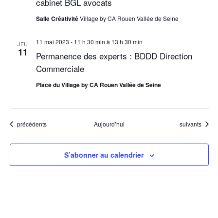
t
cabinet BGL avocats
s
Salle Créativité
Village by CA Rouen Vallée de Seine
11 mai 2023 - 11 h 30 min
à
13 h 30 min
JEU
11
Permanence des experts : BDDD Direction
Commerciale
Place du Village by CA Rouen Vallée de Seine
Évènements
Évènements
précédents
Aujourd’hui
suivants
S’abonner au calendrier