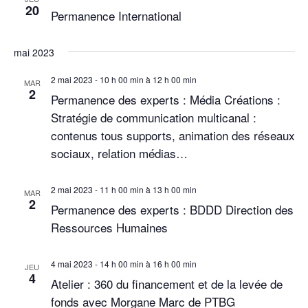
20
Permanence International
e
d
n
a
s
a
t
mai 2023
É
e
v
v
2 mai 2023 - 10 h 00 min
à
12 h 00 min
.
MAR
i
è
2
Permanence des experts : Média Créations :
n
Stratégie de communication multicanal :
g
e
contenus tous supports, animation des réseaux
a
m
sociaux, relation médias…
t
e
n
i
2 mai 2023 - 11 h 00 min
à
13 h 00 min
MAR
2
t
Permanence des experts : BDDD Direction des
o
Ressources Humaines
n
d
4 mai 2023 - 14 h 00 min
à
16 h 00 min
JEU
4
Atelier : 360 du financement et de la levée de
e
fonds avec Morgane Marc de PTBG