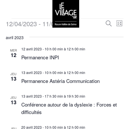
12/04/2023
 - 
11/05/2023
R
N
R
L
e
a
i
S
e
c
s
avril 2023
v
é
h
t
c
e
l
i
e
12 avril 2023 - 10 h 00 min
à
12 h 00 min
r
MER
e
h
12
g
c
Permanence INPI
c
h
a
e
t
e
t
13 avril 2023 - 10 h 00 min
à
12 h 00 min
i
r
JEU
13
i
o
Permanence Astéria Communication
c
o
n
n
h
n
13 avril 2023 - 17 h 30 min
à
19 h 30 min
JEU
e
13
d
Conférence autour de la dyslexie : Forces et
e
z
e
difficultés
u
e
v
n
t
u
20 avril 2023 - 10 h 00 min
à
12 h 00 min
e
JEU