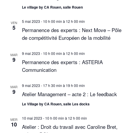
v
Le village by CA Rouen, salle Rouen
u
5 mai 2023 - 10 h 00 min
à
12 h 00 min
VEN
e
5
Permanence des experts : Next Move – Pôle
s
de compétitivité Européen de la mobilité
É
9 mai 2023 - 10 h 00 min
à
12 h 00 min
MAR
v
9
Permanence des experts : ASTERIA
è
Communication
n
9 mai 2023 - 17 h 30 min
à
19 h 00 min
MAR
e
9
Atelier Management – acte 2 : Le feedback
m
Le Village by CA Rouen, salle Les docks
e
10 mai 2023 - 10 h 00 min
à
12 h 00 min
MER
n
10
Atelier : Droit du travail avec Caroline Bret,