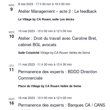
v
9 mai 2023 - 17 h 30 min
à
19 h 00 min
MAR
9
Atelier Management – acte 2 : Le feedback
u
Le Village by CA Rouen, salle Les docks
e
s
10 mai 2023 - 10 h 00 min
à
12 h 00 min
MER
10
Atelier : Droit du travail avec Caroline Bret,
É
cabinet BGL avocats
v
Salle Créativité
Village by CA Rouen Vallée de Seine
è
n
11 mai 2023 - 11 h 30 min
à
13 h 30 min
JEU
11
Permanence des experts : BDDD Direction
e
Commerciale
m
Place du Village by CA Rouen Vallée de Seine
e
16 mai 2023 - 10 h 00 min
à
12 h 00 min
MAR
n
16
Permanence des experts : Banques CA / CANS