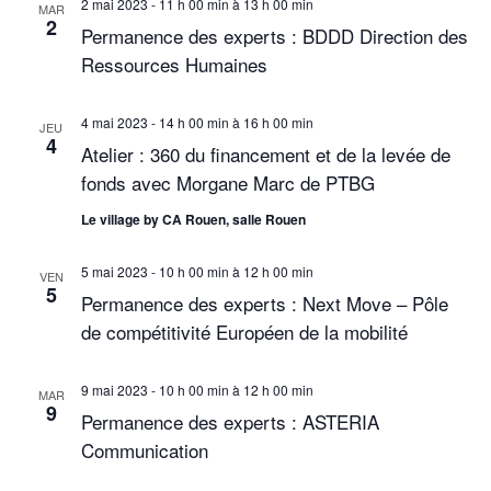
2 mai 2023 - 11 h 00 min
à
13 h 00 min
MAR
e
d
2
n
Permanence des experts : BDDD Direction des
a
s
Ressources Humaines
a
t
É
e
v
v
4 mai 2023 - 14 h 00 min
à
16 h 00 min
.
JEU
4
i
è
Atelier : 360 du financement et de la levée de
n
fonds avec Morgane Marc de PTBG
g
e
Le village by CA Rouen, salle Rouen
a
m
t
e
5 mai 2023 - 10 h 00 min
à
12 h 00 min
VEN
5
n
Permanence des experts : Next Move – Pôle
i
de compétitivité Européen de la mobilité
t
o
n
9 mai 2023 - 10 h 00 min
à
12 h 00 min
MAR
9
Permanence des experts : ASTERIA
d
Communication
e