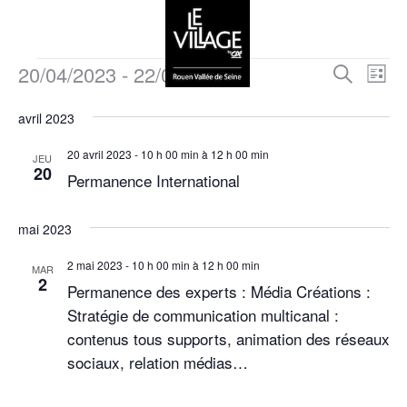
20/04/2023
 - 
22/05/2023
R
N
R
L
e
a
i
S
e
c
s
avril 2023
v
é
h
t
c
e
l
i
e
20 avril 2023 - 10 h 00 min
à
12 h 00 min
r
JEU
e
h
20
g
c
Permanence International
c
h
a
e
t
e
t
mai 2023
i
r
i
o
c
2 mai 2023 - 10 h 00 min
à
12 h 00 min
MAR
o
n
2
Permanence des experts : Média Créations :
n
h
n
Stratégie de communication multicanal :
e
d
e
contenus tous supports, animation des réseaux
z
e
sociaux, relation médias…
u
e
v
n
t
u
e