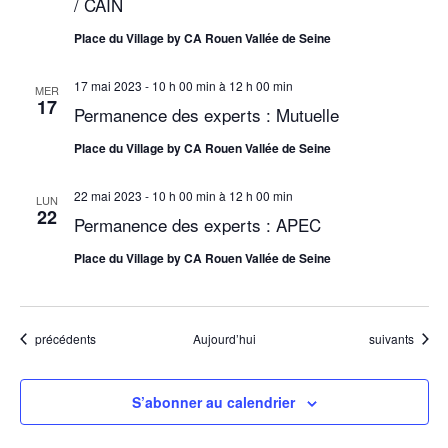
t
/ CAIN
s
Place du Village by CA Rouen Vallée de Seine
17 mai 2023 - 10 h 00 min
à
12 h 00 min
MER
17
Permanence des experts : Mutuelle
Place du Village by CA Rouen Vallée de Seine
22 mai 2023 - 10 h 00 min
à
12 h 00 min
LUN
22
Permanence des experts : APEC
Place du Village by CA Rouen Vallée de Seine
Évènements
Évènements
précédents
Aujourd’hui
suivants
S’abonner au calendrier