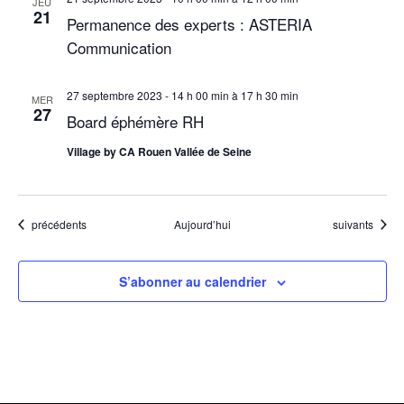
t
JEU
21
Permanence des experts : ASTERIA
s
Communication
27 septembre 2023 - 14 h 00 min
à
17 h 30 min
MER
27
Board éphémère RH
Village by CA Rouen Vallée de Seine
Évènements
Évènements
précédents
Aujourd’hui
suivants
S’abonner au calendrier