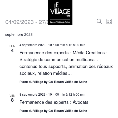
04/09/2023
 - 
27/09/2023
R
N
R
L
e
a
i
S
e
c
s
septembre 2023
v
é
h
t
c
e
l
i
e
4 septembre 2023 - 10 h 00 min
à
12 h 00 min
r
LUN
e
h
4
g
c
Permanence des experts : Média Créations :
c
h
a
e
Stratégie de communication multicanal :
t
e
t
contenus tous supports, animation des réseaux
i
r
i
sociaux, relation médias…
o
c
o
n
Place du Village by CA Rouen Vallée de Seine
n
h
n
e
d
8 septembre 2023 - 10 h 00 min
à
12 h 00 min
VEN
e
z
8
Permanence des experts : Avocats
e
u
e
v
Place du Village by CA Rouen Vallée de Seine
n
t
u
e