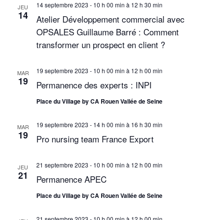
v
14 septembre 2023 - 10 h 00 min
à
12 h 30 min
JEU
14
Atelier Développement commercial avec
u
OPSALES Guillaume Barré : Comment
e
transformer un prospect en client ?
s
19 septembre 2023 - 10 h 00 min
à
12 h 00 min
MAR
É
19
Permanence des experts : INPI
v
Place du Village by CA Rouen Vallée de Seine
è
19 septembre 2023 - 14 h 00 min
à
16 h 30 min
MAR
n
19
Pro nursing team France Export
e
m
21 septembre 2023 - 10 h 00 min
à
12 h 00 min
JEU
21
Permanence APEC
e
Place du Village by CA Rouen Vallée de Seine
n
21 septembre 2023 - 10 h 00 min
à
12 h 00 min