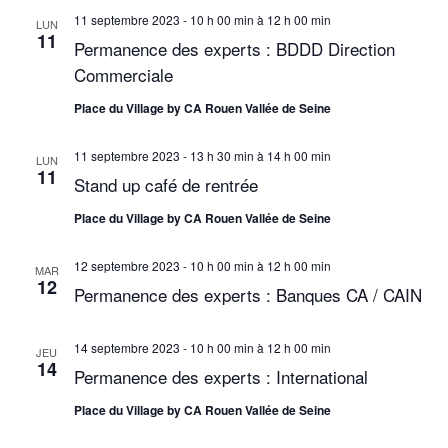
e
11 septembre 2023 - 10 h 00 min
à
12 h 00 min
d
n
LUN
11
a
Permanence des experts : BDDD Direction
s
a
t
Commerciale
É
e
v
v
Place du Village by CA Rouen Vallée de Seine
.
i
è
11 septembre 2023 - 13 h 30 min
à
14 h 00 min
n
LUN
g
11
Stand up café de rentrée
e
a
m
Place du Village by CA Rouen Vallée de Seine
t
e
12 septembre 2023 - 10 h 00 min
à
12 h 00 min
MAR
n
i
12
Permanence des experts : Banques CA / CAIN
t
o
n
14 septembre 2023 - 10 h 00 min
à
12 h 00 min
JEU
14
Permanence des experts : International
d
Place du Village by CA Rouen Vallée de Seine
e